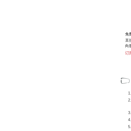
免
直
向
订