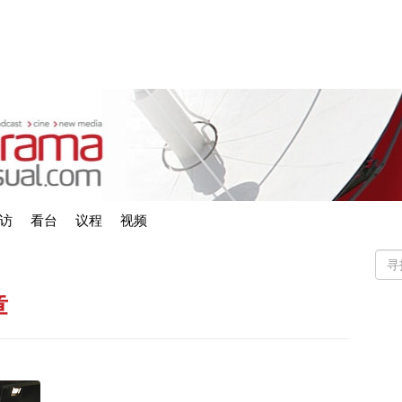
访
看台
议程
视频
章