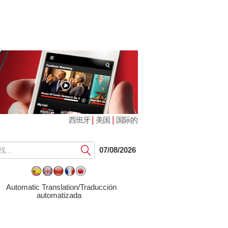
|
|
西班牙
美国
国际的
提
07/08/2026
交
Automatic Translation/Traducción
automatizada