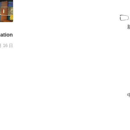
tion
月 16 日
灯具：
 TVL
[+]
中