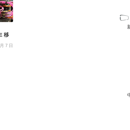
E 移
 月 7 日
c. The
[+]
中