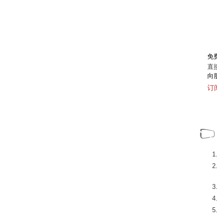
免
直
向
订