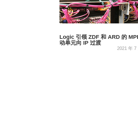
Logic 引领 ZDF 和 ARD 的 MP
动单元向 IP 过渡
2021 年 7
The MPE mobile unit, used jointly by
Germany’s ZDF and ARD, has been
upgraded to full IP functionality by Logi
German integrator Logic ...