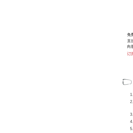
免
直
向
订