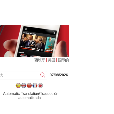
|
|
西班牙
美国
国际的
提
07/08/2026
交
Automatic Translation/Traducción
automatizada