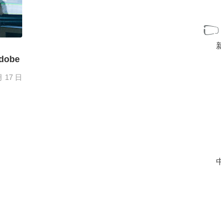
ob​​e
月 17 日
大量人
[+]
中