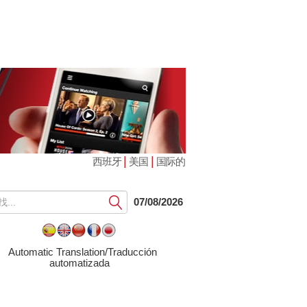
|
|
西班牙
美国
国际的
提
07/08/2026
交
Automatic Translation/Traducción
automatizada