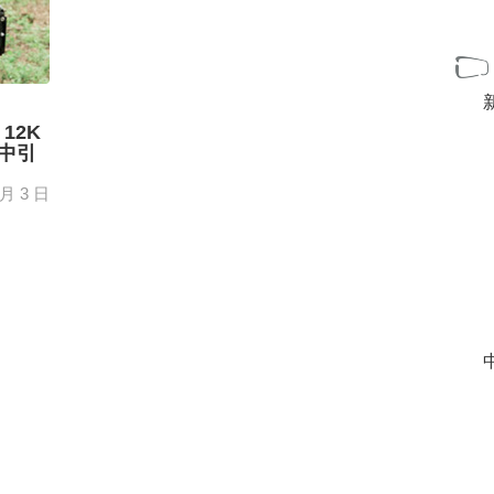
 12K
中引
 月 3 日
喜剧，
个平行
[+]
中