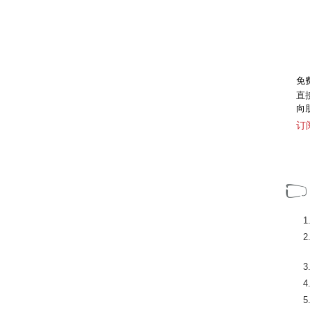
免
直
向
订