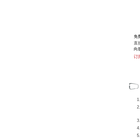
免
直
向
订