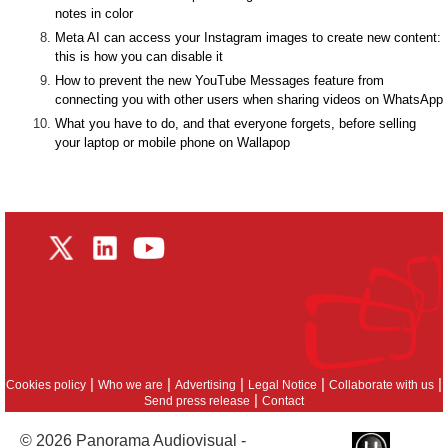
notes in color
Meta AI can access your Instagram images to create new content:
this is how you can disable it
How to prevent the new YouTube Messages feature from
connecting you with other users when sharing videos on WhatsApp
What you have to do, and that everyone forgets, before selling
your laptop or mobile phone on Wallapop
|
|
|
|
|
Cookies policy
Who we are
Advertising
Legal Notice
Collaborate with us
|
Send press release
Contact
© 2026 Panorama Audiovisual -