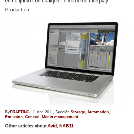
en conjunto con cualquier entorno de Interplay
Production.
By
DRAFTING
, 11 Apr, 2011, Sección:
Storage
,
Automation
,
Emission
,
General
,
Media management
Other articles about
Avid
,
NAB11