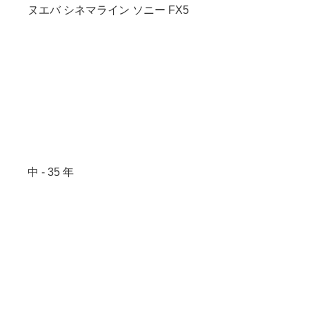
ヌエバ シネマライン ソニー FX5
中 - 35 年