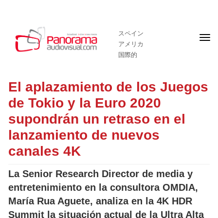
スペイン
フ
アメリカ
ロ
ン
国際的
ト
ペ
ー
El aplazamiento de los Juegos
ジ
de Tokio y la Euro 2020
supondrán un retraso en el
lanzamiento de nuevos
canales 4K
La Senior Research Director de media y
entretenimiento en la consultora OMDIA,
María Rua Aguete
, analiza en la 4K HDR
Summit la situación actual de la Ultra Alta