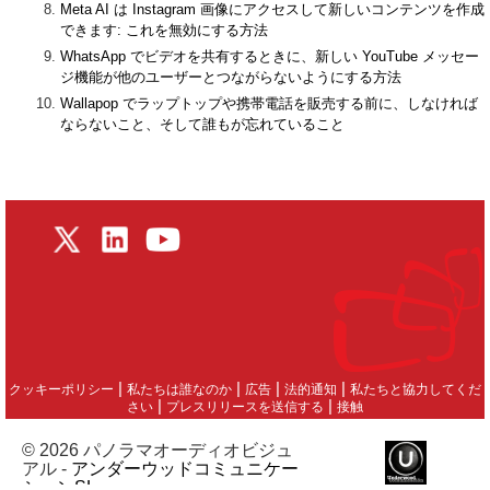
Meta AI は Instagram 画像にアクセスして新しいコンテンツを作成
できます: これを無効にする方法
WhatsApp でビデオを共有するときに、新しい YouTube メッセー
ジ機能が他のユーザーとつながらないようにする方法
Wallapop でラップトップや携帯電話を販売する前に、しなければ
ならないこと、そして誰もが忘れていること
|
|
|
|
クッキーポリシー
私たちは誰なのか
広告
法的通知
私たちと協力してくだ
|
|
さい
プレスリリースを送信する
接触
© 2026 パノラマオーディオビジュ
アル -
アンダーウッドコミュニケー
ションSL