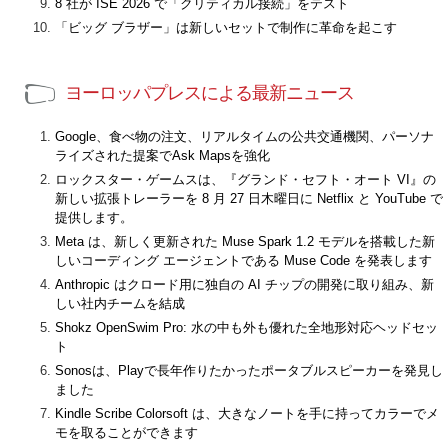
8 社が ISE 2026 で「クリティカル接続」をテスト
「ビッグ ブラザー」は新しいセットで制作に革命を起こす
ヨーロッパプレスによる最新ニュース
Google、食べ物の注文、リアルタイムの公共交通機関、パーソナ
ライズされた提案でAsk Mapsを強化
ロックスター・ゲームスは、『グランド・セフト・オート VI』の
新しい拡張トレーラーを 8 月 27 日木曜日に Netflix と YouTube で
提供します。
Meta は、新しく更新された Muse Spark 1.2 モデルを搭載した新
しいコーディング エージェントである Muse Code を発表します
Anthropic はクロード用に独自の AI チップの開発に取り組み、新
しい社内チームを結成
Shokz OpenSwim Pro: 水の中も外も優れた全地形対応ヘッドセッ
ト
Sonosは、Playで長年作りたかったポータブルスピーカーを発見し
ました
Kindle Scribe Colorsoft は、大きなノートを手に持ってカラーでメ
モを取ることができます