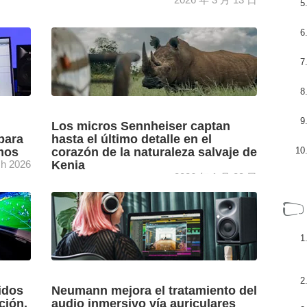
eca
El colorista Dylan Hopkin recurre a DaVinci
abierta
Resolve (Blackmagic Design) para etalonar el
1.0, en
que es el primer largometraje escandinavo
entregado en formato Dolby Vision: ...
[+]
Los micros Sennheiser captan
para
hasta el último detalle en el
mos
corazón de la naturaleza salvaje de
h 2026
Kenia
2026 年 1 月 23 日
lips
Tom Martienssen, de Dustoff Films, confía en
los micrófonos de condensador RF MKH
dio con
8000 de Sennheiser para capturar cada
detalle sonoro de la naturaleza ...
[+]
idos
Neumann mejora el tratamiento del
ción,
audio inmersivo vía auriculares