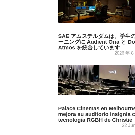
SAE アムステルダムは、学生
ーニングに Audient Oria と Do
Atmos を統合しています
2026 年 8
SAE インスティテュート アムステル
は、新しいドルビー アトモス ミキシ
ームのハブとして Audient Oria を
教育インフラを強化し、...
Palace Cinemas en Melbourn
mejora su auditorio insignia c
tecnología RGBH de Christie
22 Ju