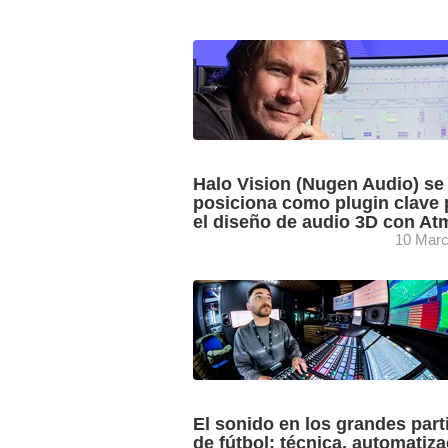
Dolby alcanza un acuerdo con TV Azt
para llevar Dolby Atmos a la televisión 
en México a través del estándar ATSC 
...
Halo Vision (Nugen Audio) se
posiciona como plugin clave 
el diseño de audio 3D con At
10 Marc
El compositor y mezclador Michael Phil
Keeley, referencia en el desarrollo de
narraciones inmersivas a través del au
una extensa trayectoria en la ...
El sonido en los grandes part
de fútbol: técnica, automatiza