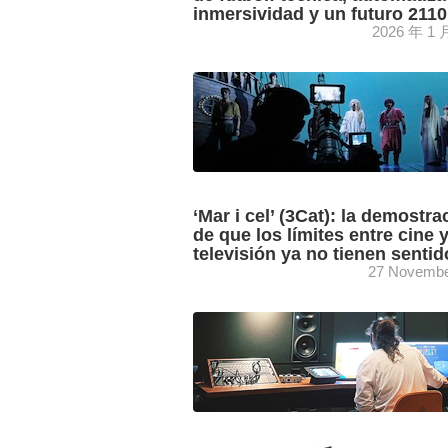
inmersividad y un futuro 2110
2026 年 1 
Imanol Fernández Durán, técnico de s
en Grup Mediapro que ha trabajado pa
encuentros de primer nivel de la UEFA
Champions League, LaLiga o ...
‘Mar i cel’ (3Cat): la demostra
de que los límites entre cine 
televisión ya no tienen sentid
27 Novembe
Paulí Subirà, Llorenç Gómez, Domene
Gibert y Xavier Bonet trasladan todos l
detalles de la versión cinematográfica 
emblemático musical ‘Mar i cel’, una ...