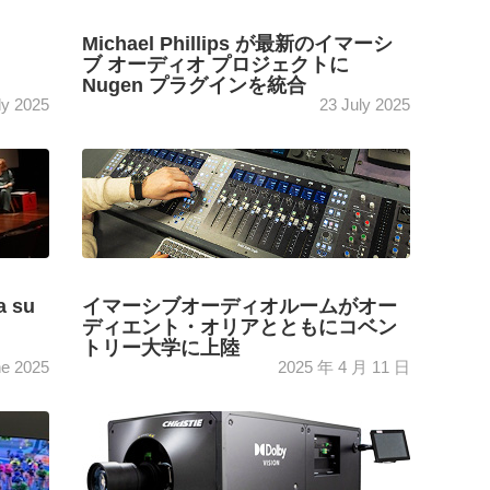
Michael Phillips が最新のイマーシ
ブ オーディオ プロジェクトに
Nugen プラグインを統合
ly 2025
23 July 2025
elec
El reconocido mezclador de regrabación y
1.4. de
compositor Michael Philips Keeley convierte
o que
los plug-ins de Nugen Audio en un elemento
básico en sus flujos de ...
[+]
a su
イマーシブオーディオルームがオー
ディエント・オリアとともにコベン
トリー大学に上陸
ne 2025
2025 年 4 月 11 日
de
コベントリー大学 (英国) は、新しい部屋を
通じてイマーシブ オーディオの分野で学生
 con
を訓練することを選択しました...
ejora