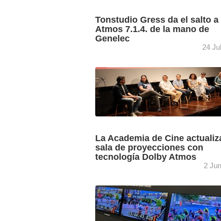
Tonstudio Gress da el salto a
Atmos 7.1.4. de la mano de
Genelec
24 Ju
Los monitores de la serie 8000 de Gen
llegan al nuevo estudio Dolby Atmos 7.
Tonstudio Gress (Stuttgart), un espaci
dará servicio ...
La Academia de Cine actualiz
sala de proyecciones con
tecnología Dolby Atmos
2 Ju
La Academia de Cine renueva su sala 
proyecciones de cara a mejorar la
experiencia cinematográfica dotándola
tecnología Dolby Atmos. Esta nueva m
...