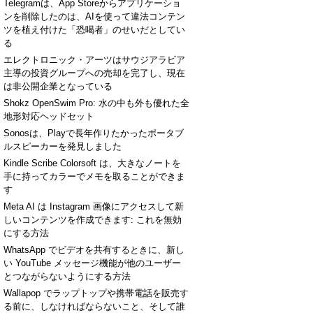
Telegramは、App Storeからアプリケーショ
ンを削除したのは、AIを使って違法コンテン
ツを植え付けた「恐喝者」のせいだとしてい
る
エレクトロニック・アーツはサウジアラビア
主導の投資グループへの売却を完了し、現在
は非公開企業となっている
[+]
Shokz OpenSwim Pro: 水の中も外も優れた全
地形対応ヘッドセット
Sonosは、Playで長年作りたかったポータブ
ルスピーカーを発見しました
Kindle Scribe Colorsoft は、大きなノートを
手に持ってカラーでメモを取ることができま
す
Meta AI は Instagram 画像にアクセスして新
しいコンテンツを作成できます: これを無効
にする方法
WhatsApp でビデオを共有するときに、新し
い YouTube メッセージ機能が他のユーザー
[+]
とつながらないようにする方法
Wallapop でラップトップや携帯電話を販売す
る前に、しなければならないこと、そして誰