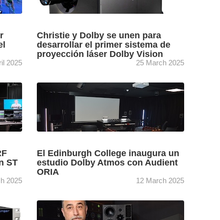
[+]
r
Christie y Dolby se unen para
el
desarrollar el primer sistema de
proyección láser Dolby Vision
ril 2025
25 March 2025
 NAB
Cines de todo el mundo comenzarán a recibir
 y
a partir de mayo el nuevo sistema de
ncia
proyección láser Dolby Vision, un desarrollo
conjunto de ...
[+]
RF
El Edinburgh College inaugura un
n ST
estudio Dolby Atmos con Audient
ORIA
h 2025
12 March 2025
lanta
El centro de formación escocés Edinburgh
College inaugura un nuevo estudio de
ados
producción de audio Dolby Atmos, eligiendo el