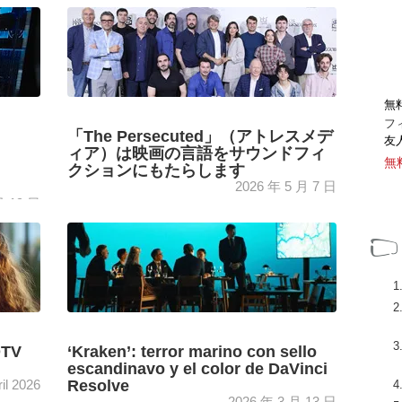
ector
La Universidad de Ciencias Aplicadas de
Hamm-Lippstadt, recurre al integrador ICT
 la
para transformar un antiguo almacén en uno
de los laboratorios académicos de VFX ...
[+]
無
フ
「The Persecuted」（アトレスメデ
友
ィア）は映画の言語をサウンドフィ
無
クションにもたらします
2026 年 5 月 7 日
月 19 日
sico
Onda Cero ポッドキャストと Break The
como
Format は、ドルビー技術で録音および編集
された 8 つのエピソードからなるサウンド
フィクション「ロス ペルセグイドス」に統
[+]
合されています...
DTV
‘Kraken’: terror marino con sello
escandinavo y el color de DaVinci
il 2026
Resolve
2026 年 3 月 13 日