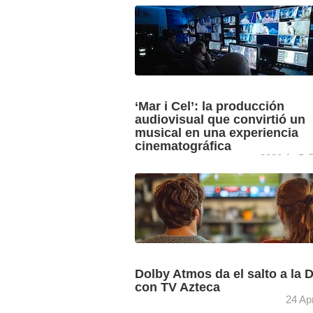
Palace Cinemas instala su último proy
de cine RGBH de la Serie CineLife+ de
Christie, un nuevo paso en la mejora de
presentación ...
‘Mar i Cel’: la producción
audiovisual que convirtió un
musical en una experiencia
cinematográfica
2026 年 5 
3Cat abordó la última grabación del clá
musical de Dagoll Dagom ‘Mar i Cel’ 
una película de alto valor patrimonial,
combinando cámaras de ...
Dolby Atmos da el salto a la 
con TV Azteca
24 Apr