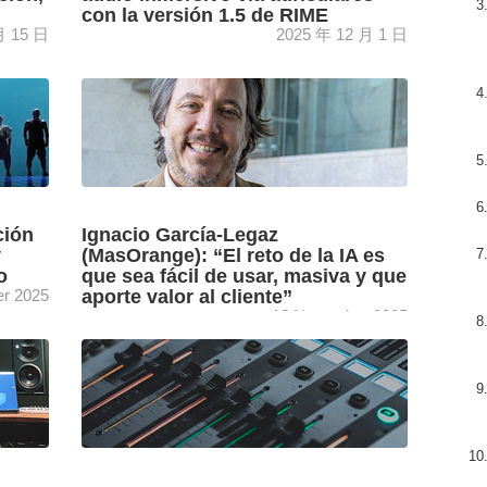
con la versión 1.5 de RIME
月 15 日
2025 年 12 月 1 日
onido
La actualización gratuita a la versión 1.5 del
ra
plugin RIME de Neumann redefine la
monitorización de audio inmersivo en
auriculares, permitiendo a los ingenieros ...
[+]
ción
Ignacio García-Legaz
y
(MasOrange): “El reto de la IA es
o
que sea fácil de usar, masiva y que
r 2025
aporte valor al cliente”
13 November 2025
c
El director del área de Televisión del grupo
os
MasOrange, Ignacio García-Legaz, analiza el
del
mercado de los servicios televisivos de las
telcos, en el que ...
[+]