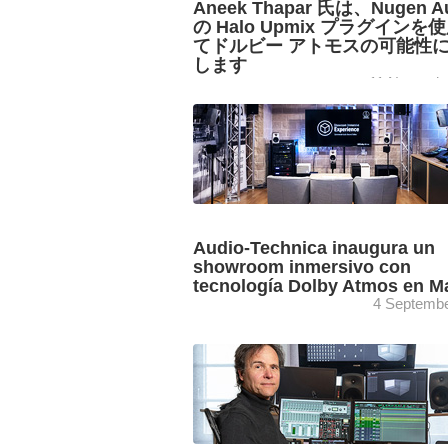
Aneek Thapar 氏は、Nugen A
の Halo Upmix プラグインを
てドルビー アトモスの可能性
します
11 Novembe
Ingeniero de mezcla y masterización, 
experto en producciones multimedia, 
Thapar ha comenzado a abordar sus
proyectos con el plug-in Halo Upmix de 
Audio-Technica inaugura un
showroom inmersivo con
tecnología Dolby Atmos en M
4 Septembe
Abre sus puertas el Immersive Showr
Experience, un showroom inmersivo p
en España con tecnología Dolby Atmo
desde el que Audio-Technica demostrar
potencial ...