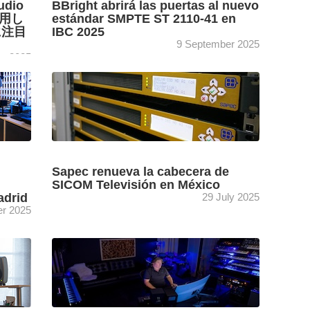
udio
BBright abrirá las puertas al nuevo
使用し
estándar SMPTE ST 2110-41 en
に注目
IBC 2025
9 September 2025
r 2025
y
Dolby, Canal+, Ateme y Jünger Audio se unen
Aneek
a BBright en IBC 2025 (12 – 15 de
septiembre, Ámsterdam) para compartir
...
todos los detalles ...
[+]
Sapec renueva la cabecera de
SICOM Televisión en México
adrid
29 July 2025
r 2025
oom
SICOM Televisión, la televisión pública del
ionero
Estado mexicano de Puebla, acomete un
s
ambicioso proyecto de renovación de su
á el
cabecera de emisión confiando en la ...
[+]