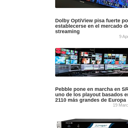
Dolby OptiView pisa fuerte po
establecerse en el mercado d
streaming
9 Ap
Dolby Laboratories ha demostrado en
2025 en Las Vegas cómo Dolby Vision
Dolby Atmos están elevando la experie
de visualización de deportes ...
Pebble pone en marcha en S
uno de los playout basados e
2110 más grandes de Europa
19 Marc
El broadcaster nacional suizo SRF imp
con ayuda de Pebble, junto a otros
proveedores, uno de los playouts bas