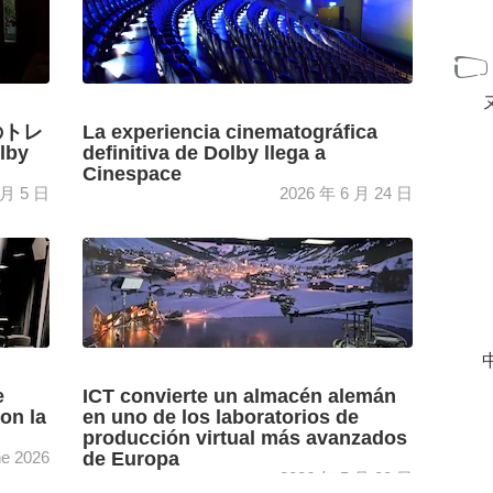
のトレ
La experiencia cinematográfica
lby
definitiva de Dolby llega a
Cinespace
 月 5 日
2026 年 6 月 24 日
ダム
Dolby y Cineplex dan forma a la sala Dolby
ング ル
Vision + Atmos de los cines Cinespace,
組み込み、
nacida con el objetivo de brindar a los ...
[+]
中
e
ICT convierte un almacén alemán
on la
en uno de los laboratorios de
producción virtual más avanzados
ne 2026
de Europa
2026 年 5 月 28 日