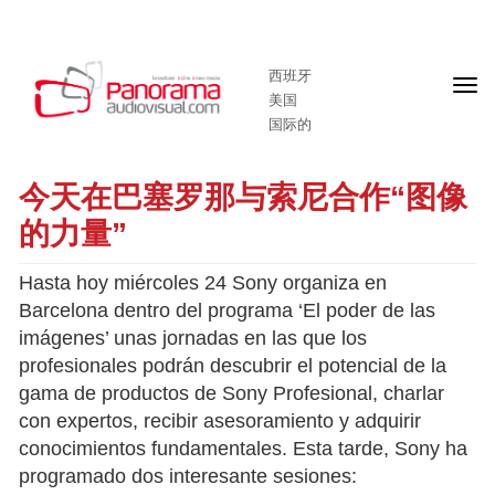
西班牙
头
美国
版
国际的
今天在巴塞罗那与索尼合作“图像
的力量”
Hasta hoy miércoles 24 Sony organiza en
Barcelona dentro del programa ‘El poder de las
imágenes’ unas jornadas en las que los
profesionales podrán descubrir el potencial de la
gama de productos de Sony Profesional, charlar
con expertos, recibir asesoramiento y adquirir
conocimientos fundamentales. Esta tarde, Sony ha
programado dos interesante sesiones: