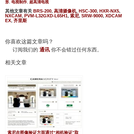
形
,
电视制作
,
超高清电视
其他文章有关
BRS-200
,
高清摄像机
,
HSC-300
,
HXR-NX5
,
NXCAM
,
PVM-L32GXD-L65H1
,
索尼
,
SRW-9000
,
XDCAM
EX
,
齐里斯
你喜欢这篇文章吗？
订阅我们的
通讯
你不会错过任何东西。
相关文章
索尼在图像验证方面通过“相机验证”取