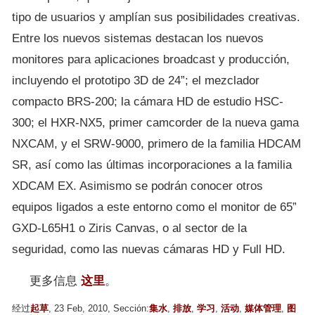
tipo de usuarios y amplían sus posibilidades creativas.
Entre los nuevos sistemas destacan los nuevos
monitores para aplicaciones broadcast y producción,
incluyendo el prototipo 3D de 24”; el mezclador
compacto BRS-200; la cámara HD de estudio HSC-
300; el HXR-NX5, primer camcorder de la nueva gama
NXCAM, y el SRW-9000, primero de la familia HDCAM
SR, así como las últimas incorporaciones a la familia
XDCAM EX. Asimismo se podrán conocer otros
equipos ligados a este entorno como el monitor de 65”
GXD-L65H1 o Ziris Canvas, o al sector de la
seguridad, como las nuevas cámaras HD y Full HD.
更多信息
这里
。
经过
起草
, 23 Feb, 2010, Sección:
集水
,
排放
,
学习
,
活动
,
媒体管理
,
图