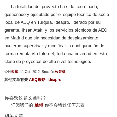
La totalidad del proyecto ha sido coordinado,
gestionado y ejecutado por el equipo técnico de socio
local de AEQ en Turquía, Ideapro, liderado por su
gerente, Ihsan Atak, y los servicios técnicos de AEQ
en Madrid que sin necesidad de desplazamiento
pudieron supervisar y modificar la configuración de
forma remota vía Internet, toda una novedad en esta
clase de proyectos de alto nivel tecnológico.
经过
起草
, 11 Oct, 2012, Sección:
收音机
其他文章有关
AEQ镀铬
,
Ideapro
你喜欢这篇文章吗？
订阅我们的
通讯
你不会错过任何东西。
相关文章