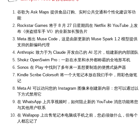
谷歌为 Ask Maps 提供食品订购、实时公共交通和个性化建议等功
能
Rockstar Games 将于 8 月 27 日星期四在 Netflix 和 YouTube 上发
布《侠盗猎车手 VI》的全新加长预告片
Meta 推出 Muse Code，这是由新更新的 Muse Spark 1.2 模型提供
支持的新编码代理
Anthropic 致力于为 Claude 开发自己的 AI 芯片，组建新的内部团队
Shokz OpenSwim Pro：一款在水里和水外都称霸的全地形耳机
Sonos 在 Play 中找到了多年来一直想要制造的便携式扬声器
Kindle Scribe Colorsoft 将一个大笔记本放在我们手中，用彩色做笔
记
Meta AI 可以访问您的 Instagram 图像来创建新内容：您可以通过以
下方式禁用它
在 WhatsApp 上共享视频时，如何阻止新的 YouTube 消息功能将您
与其他用户联系
在 Wallapop 上出售笔记本电脑或手机之前，您必须做什么，但每个
人都忘记了