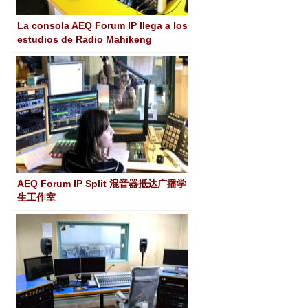
La consola AEQ Forum IP llega a los
estudios de Radio Mahikeng
AEQ Forum IP Split 混音器抵达广播学
生工作室