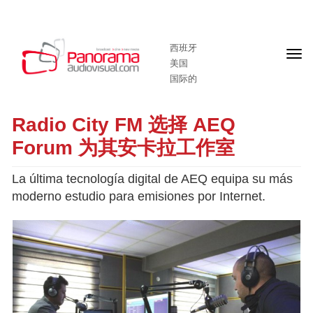
西班牙
头
美国
版
国际的
Radio City FM 选择 AEQ
Forum 为其安卡拉工作室
La última tecnología digital de AEQ equipa su más
moderno estudio para emisiones por Internet.