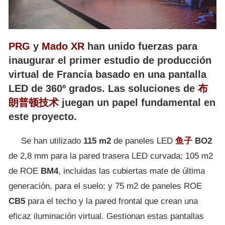
PRG
y
Mado XR
han unido fuerzas para
inaugurar el primer estudio de producción
virtual de Francia basado en una pantalla
LED de 360º grados. Las soluciones de
布
朗普顿技术
juegan un papel fundamental en
este proyecto.
Se han utilizado
115 m2
de paneles LED
鱼子
BO2
de 2,8 mm para la pared trasera LED curvada; 105 m2
de ROE
BM4
, incluidas las cubiertas mate de última
generación, para el suelo; y 75 m2 de paneles ROE
CB5
para el techo y la pared frontal que crean una
eficaz iluminación virtual. Gestionan estas pantallas