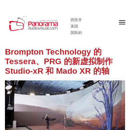
西班牙
头
美国
版
国际的
Brompton Technology 的
Tessera、PRG 的新虚拟制作
Studio-xR 和 Mado XR 的轴