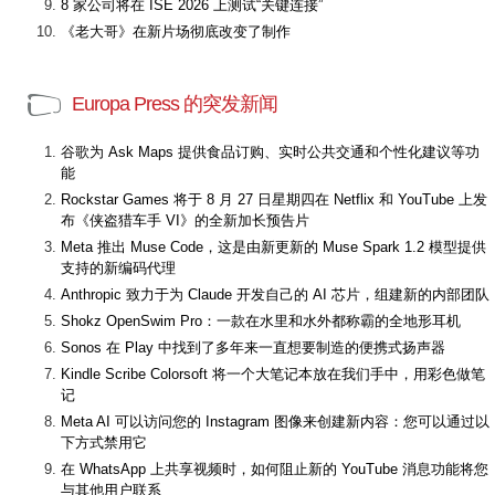
8 家公司将在 ISE 2026 上测试“关键连接”
《老大哥》在新片场彻底改变了制作
Europa Press 的突发新闻
谷歌为 Ask Maps 提供食品订购、实时公共交通和个性化建议等功
能
Rockstar Games 将于 8 月 27 日星期四在 Netflix 和 YouTube 上发
布《侠盗猎车手 VI》的全新加长预告片
Meta 推出 Muse Code，这是由新更新的 Muse Spark 1.2 模型提供
支持的新编码代理
Anthropic 致力于为 Claude 开发自己的 AI 芯片，组建新的内部团队
Shokz OpenSwim Pro：一款在水里和水外都称霸的全地形耳机
Sonos 在 Play 中找到了多年来一直想要制造的便携式扬声器
Kindle Scribe Colorsoft 将一个大笔记本放在我们手中，用彩色做笔
记
Meta AI 可以访问您的 Instagram 图像来创建新内容：您可以通过以
下方式禁用它
在 WhatsApp 上共享视频时，如何阻止新的 YouTube 消息功能将您
与其他用户联系