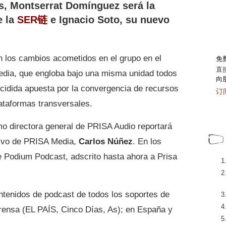
, Montserrat Domínguez será la
 la
SER链
e Ignacio Soto, su nuevo
n los cambios acometidos en el grupo en el
免
直
edia, que engloba bajo una misma unidad todos
向
cidida apuesta por la convergencia de recursos
订
lataformas transversales.
o directora general de PRISA Audio reportará
tivo de PRISA Media,
Carlos Núñez
. En los
de Podium Podcast, adscrito hasta ahora a Prisa
ntenidos de podcast de todos los soportes de
rensa (EL PAÍS, Cinco Días, As); en España y