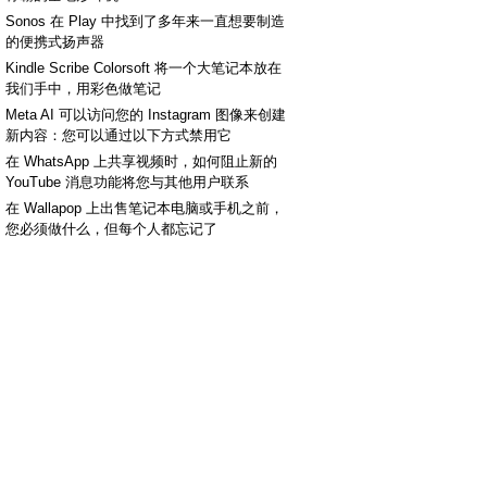
Sonos 在 Play 中找到了多年来一直想要制造
的便携式扬声器
Kindle Scribe Colorsoft 将一个大笔记本放在
我们手中，用彩色做笔记
Meta AI 可以访问您的 Instagram 图像来创建
新内容：您可以通过以下方式禁用它
在 WhatsApp 上共享视频时，如何阻止新的
YouTube 消息功能将您与其他用户联系
在 Wallapop 上出售笔记本电脑或手机之前，
您必须做什么，但每个人都忘记了