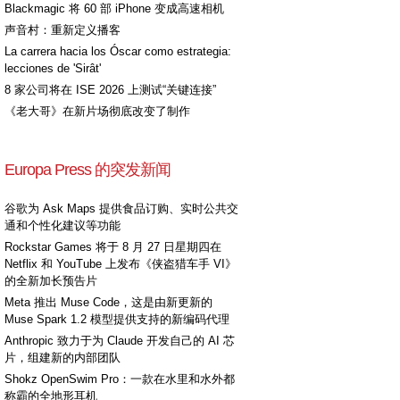
Blackmagic 将 60 部 iPhone 变成高速相机
声音村：重新定义播客
La carrera hacia los Óscar como estrategia:
lecciones de 'Sirât'
8 家公司将在 ISE 2026 上测试“关键连接”
《老大哥》在新片场彻底改变了制作
Europa Press 的突发新闻
谷歌为 Ask Maps 提供食品订购、实时公共交
通和个性化建议等功能
Rockstar Games 将于 8 月 27 日星期四在
Netflix 和 YouTube 上发布《侠盗猎车手 VI》
的全新加长预告片
Meta 推出 Muse Code，这是由新更新的
Muse Spark 1.2 模型提供支持的新编码代理
Anthropic 致力于为 Claude 开发自己的 AI 芯
片，组建新的内部团队
Shokz OpenSwim Pro：一款在水里和水外都
称霸的全地形耳机