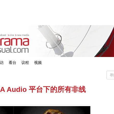
访
看台
议程
视频
ISA Audio 平台下的所有非线
）