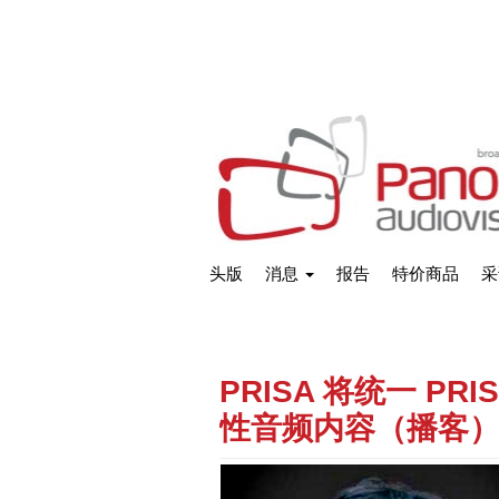
头版
消息
报告
特价商品
采
PRISA 将统一 PR
性音频内容（播客