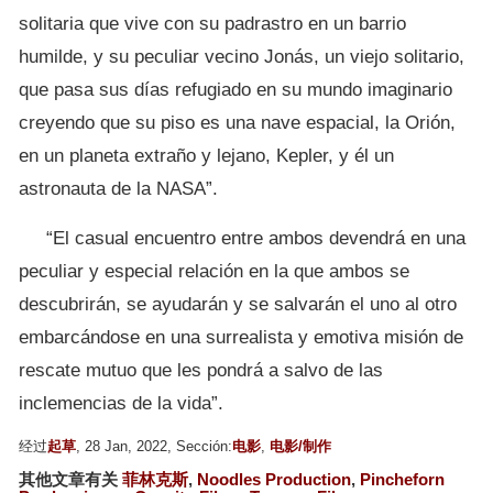
solitaria que vive con su padrastro en un barrio
humilde, y su peculiar vecino Jonás, un viejo solitario,
que pasa sus días refugiado en su mundo imaginario
creyendo que su piso es una nave espacial, la Orión,
en un planeta extraño y lejano, Kepler, y él un
astronauta de la NASA”.
“El casual encuentro entre ambos devendrá en una
peculiar y especial relación en la que ambos se
descubrirán, se ayudarán y se salvarán el uno al otro
embarcándose en una surrealista y emotiva misión de
rescate mutuo que les pondrá a salvo de las
inclemencias de la vida”.
经过
起草
, 28 Jan, 2022, Sección:
电影
,
电影/制作
其他文章有关
菲林克斯
,
Noodles Production
,
Pincheforn