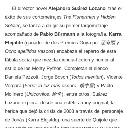
El director novel
Alejandro Suárez Lozano
, tras el
éxito de sus cortometrajes
The Fisherman
y
Hidden
Soldier
, se lanza a dirigir su primer largometraje
acompañado de
Pablo Bürmann
a la fotografía.
Karra
Elejalde
(ganador de dos Premios Goya por
还有雨
y
Ocho apellidos vascos
) encabeza el reparto de esta
fábula social que mezcla ciencia-ficción y humor al
estilo de los Monty Python. Completan el elenco
Daniela Pezzoti, Jorge Bosch (
Todos mienten
), Vicente
Vergara (
Feria: la luz más oscura
,
蜗牛屋
) y Pablo
Molinero (
Unicornios
,
给鱼
), entre otros. Suárez
Lozano explora, desde una estética muy original, la
herida que dejó la crisis de 2008 a través del personaje
de Jonás (Karra Elejalde), una suerte de Quijote que