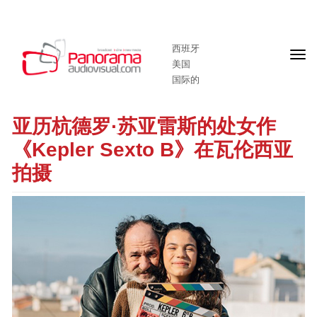
西班牙
头
美国
版
国际的
亚历杭德罗·苏亚雷斯的处女作
《Kepler Sexto B》在瓦伦西亚
拍摄