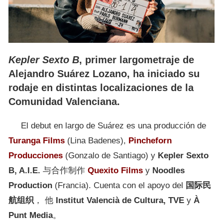
Kepler Sexto B
, primer largometraje de
Alejandro Suárez Lozano, ha iniciado su
rodaje en distintas localizaciones de la
Comunidad Valenciana.
El debut en largo de Suárez es una producción de
Turanga Films
(Lina Badenes),
Pincheforn
Producciones
(Gonzalo de Santiago) y
Kepler Sexto
B, A.I.E.
与合作制作
Quexito Films
y
Noodles
Production
(Francia). Cuenta con el apoyo del
国际民
航组织
， 他
Institut Valencià de Cultura, TVE
y
À
Punt Media
。