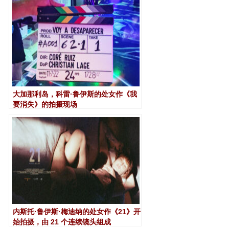
大加那利岛，科雷·鲁伊斯的处女作《我
要消失》的拍摄现场
内斯托·鲁伊斯·梅迪纳的处女作《21》开
始拍摄，由 21 个连续镜头组成