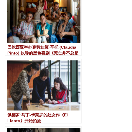
巴伦西亚举办克劳迪娅·平托 (Claudia
Pinto) 执导的黑色喜剧《死亡并不总是
美好》的拍摄
佩德罗·马丁-卡莱罗的处女作《El
Llanto》开始拍摄