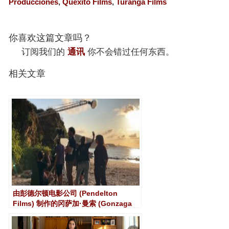
Producciones
,
Quexito Films
,
Turanga Films
你喜欢这篇文章吗？
订阅我们的
通讯
你不会错过任何东西。
相关文章
由彭德尔顿电影公司 (Pendelton
Films) 制作的冈萨加·曼索 (Gonzaga
Manso) 首部电影《两天》拍摄结束