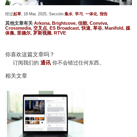
经过
起草
, 18 Mar, 2025, Sección:
集水
,
学习
,
一体化
,
报告
其他文章有关
Arkona
,
Brightcove
,
佳能
,
Conviva
,
Crossmedia
,
交叉点
,
ES Broadcast
,
快速
,
草谷
,
Manifold
,
媒
体集
,
里德尔
,
罗斯视频
,
RTVE
你喜欢这篇文章吗？
订阅我们的
通讯
你不会错过任何东西。
相关文章