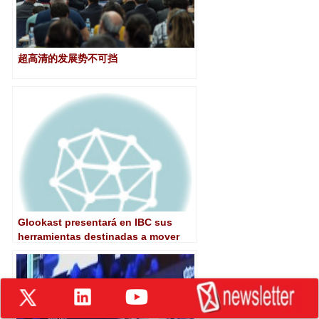
超高清的发展势不可挡
Glookast presentará en IBC sus
herramientas destinadas a mover
media entre diferentes plataformas