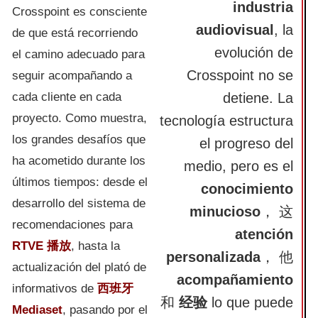
industria
Crosspoint es consciente
audiovisual
, la
de que está recorriendo
evolución de
el camino adecuado para
Crosspoint no se
seguir acompañando a
cada cliente en cada
detiene. La
proyecto. Como muestra,
tecnología estructura
los grandes desafíos que
el progreso del
ha acometido durante los
medio, pero es el
últimos tiempos: desde el
conocimiento
desarrollo del sistema de
minucioso
， 这
recomendaciones para
atención
RTVE 播放
, hasta la
personalizada
， 他
actualización del plató de
acompañamiento
informativos de
西班牙
和
经验
lo que puede
Mediaset
, pasando por el