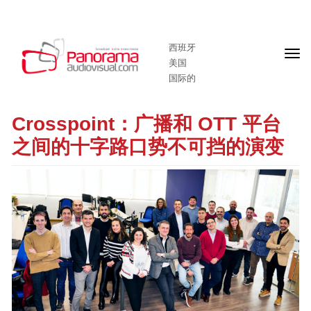
西班牙
头
美国
版
国际的
Crosspoint：广播和 OTT 平台
之间的十字路口势不可挡的演变