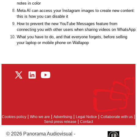
notes in color
Meta AI can access your Instagram images to create new content:
this is how you can disable it
How to prevent the new YouTube Messages feature from
connecting you with other users when sharing videos on WhatsApp
What you have to do, and that everyone forgets, before selling
your laptop or mobile phone on Wallapop
|
|
|
|
|
Cookies policy
Who we are
Advertising
Legal Notice
Collaborate with us
|
Send press release
Contact
© 2026 Panorama Audiovisual -