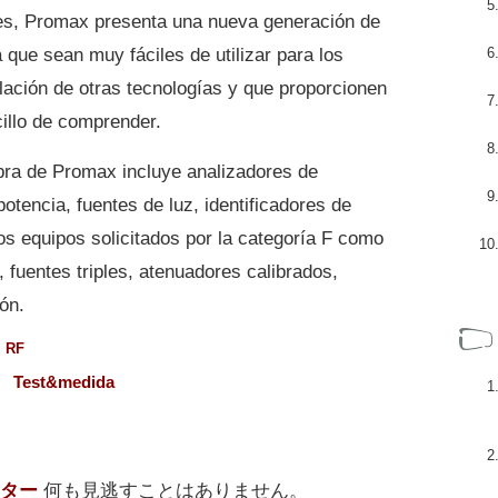
res, Promax presenta una nueva generación de
 que sean muy fáciles de utilizar para los
alación de otras tecnologías y que proporcionen
cillo de comprender.
ibra de Promax incluye analizadores de
tencia, fuentes de luz, identificadores de
los equipos solicitados por la categoría F como
 fuentes triples, atenuadores calibrados,
ón.
、
RF
、
Test&medida
ター
何も見逃すことはありません。