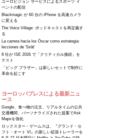
ユーロビジョン サービスによるスポーツ イ
ベントの配信
Blackmagic が 60 台の iPhone を高速カメラ
に変える
The Voice Village: ポッドキャストを再定義す
る
La carrera hacia los Óscar como estrategia:
lecciones de 'Sirât'
8 社が ISE 2026 で「クリティカル接続」を
テスト
「ビッグ ブラザー」は新しいセットで制作に
革命を起こす
ヨーロッパプレスによる最新ニュ
ース
Google、食べ物の注文、リアルタイムの公共
交通機関、パーソナライズされた提案でAsk
Mapsを強化
ロックスター・ゲームスは、『グランド・セ
フト・オート VI』の新しい拡張トレーラーを
8 月 27 日木曜日に Netflix と YouTube で提