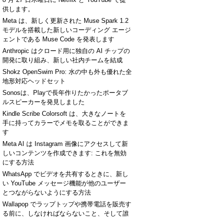
供します。
Meta は、新しく更新された Muse Spark 1.2
モデルを搭載した新しいコーディング エージ
ェントである Muse Code を発表します
Anthropic はクロード用に独自の AI チップの
開発に取り組み、新しい社内チームを結成
Shokz OpenSwim Pro: 水の中も外も優れた全
地形対応ヘッドセット
Sonosは、Playで長年作りたかったポータブ
ルスピーカーを発見しました
Kindle Scribe Colorsoft は、大きなノートを
手に持ってカラーでメモを取ることができま
す
Meta AI は Instagram 画像にアクセスして新
しいコンテンツを作成できます: これを無効
にする方法
WhatsApp でビデオを共有するときに、新し
い YouTube メッセージ機能が他のユーザー
とつながらないようにする方法
Wallapop でラップトップや携帯電話を販売す
る前に、しなければならないこと、そして誰