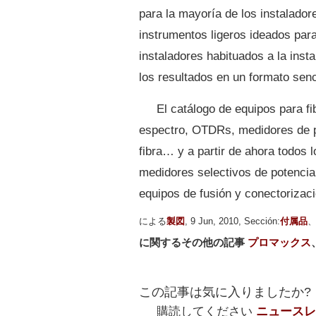
para la mayoría de los instalado
instrumentos ligeros ideados para
instaladores habituados a la inst
los resultados en un formato sen
El catálogo de equipos para f
espectro, OTDRs, medidores de po
fibra… y a partir de ahora todos 
medidores selectivos de potencia,
equipos de fusión y conectorizaci
による
製図
, 9 Jun, 2010, Sección:
付属品
に関するその他の記事
プロマックス
この記事は気に入りましたか?
購読してください
ニュースレ