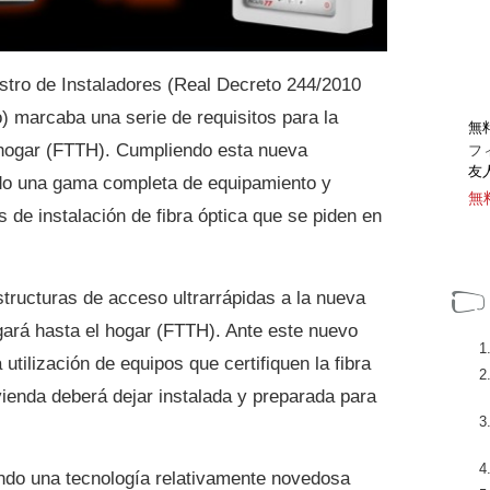
stro de Instaladores (Real Decreto 244/2010
) marcaba una serie de requisitos para la
無
l hogar (FTTH). Cumpliendo esta nueva
フ
友
do una gama completa de equipamiento y
無
es de instalación de fibra óptica que se piden en
structuras de acceso ultrarrápidas a la nueva
legará hasta el hogar (FTTH). Ante este nuevo
 utilización de equipos que certifiquen la fibra
ivienda deberá dejar instalada y preparada para
endo una tecnología relativamente novedosa