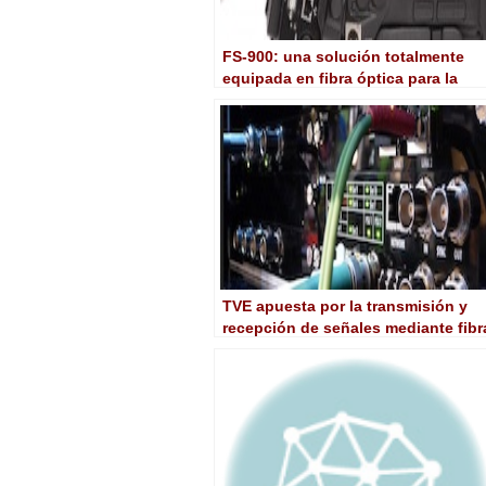
FS-900: una solución totalmente
equipada en fibra óptica para la
cámara de estudio JVC GY-HM890
TVE apuesta por la transmisión y
recepción de señales mediante fibr
óptica MediorNet para sus móviles
en informativos