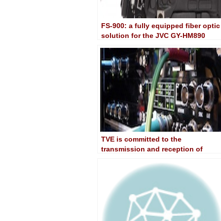
FS-900: a fully equipped fiber optic
solution for the JVC GY-HM890
studio camera
TVE is committed to the
transmission and reception of
signals through MediorNet fiber
optics for its mobile phones in ne