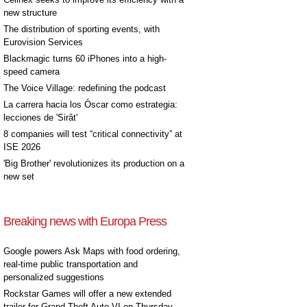
new structure
The distribution of sporting events, with
Eurovision Services
Blackmagic turns 60 iPhones into a high-
speed camera
The Voice Village: redefining the podcast
La carrera hacia los Óscar como estrategia:
lecciones de 'Sirât'
8 companies will test “critical connectivity” at
ISE 2026
'Big Brother' revolutionizes its production on a
new set
Breaking news with Europa Press
Google powers Ask Maps with food ordering,
real-time public transportation and
personalized suggestions
Rockstar Games will offer a new extended
trailer for Grand Theft Auto VI on Thursday,