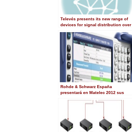
Televés presents its new range of
devices for signal distribution over
fiber optics
Rohde & Schwarz España
presentará en Matelec 2012 sus
últimos desarrollos en medidas
EMC, fibra óptica y TV