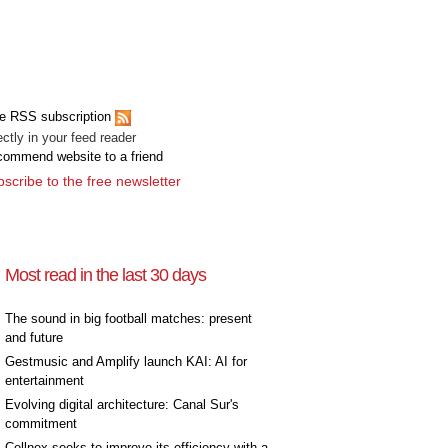
e RSS subscription
ectly in your feed reader
ommend website to a friend
scribe to the free newsletter
Most read in the last 30 days
The sound in big football matches: present
and future
Gestmusic and Amplify launch KAI: AI for
entertainment
Evolving digital architecture: Canal Sur's
commitment
Cellnex seeks to improve its efficiency with a