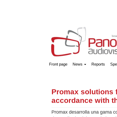
Front page
News
Reports
Spe
Promax solutions fo
accordance with t
Promax desarrolla una gama com