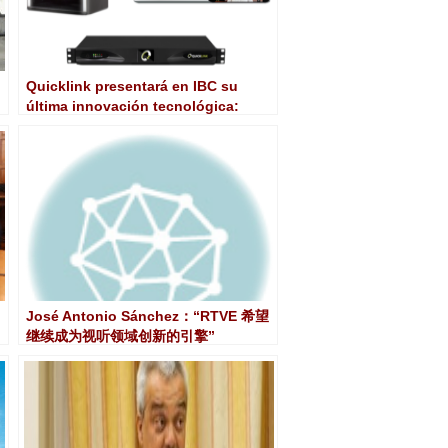
Quicklink presentará en IBC su
última innovación tecnológica:
Quicklink Studio.
José Antonio Sánchez：“RTVE 希望
继续成为视听领域创新的引擎”