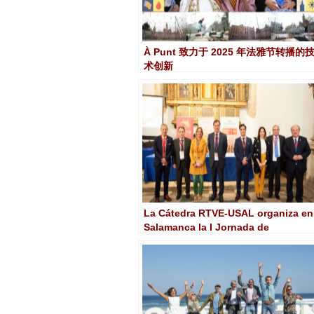
À Punt 致力于 2025 年法雅节转播的
术创新
La Cátedra RTVE-USAL organiza en
Salamanca la I Jornada de
Innovación Tecnológica y
Emprendimiento