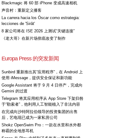
Blackmagic 将 60 部 iPhone 变成高速相机
声音村：重新定义播客
La carrera hacia los Óscar como estrategia:
lecciones de 'Sirât'
8 家公司将在 ISE 2026 上测试“关键连接”
《老大哥》在新片场彻底改变了制作
Europa Press 的突发新闻
Sunbird 重新推出其“应用程序”，在 Android 上
使用 iMessage，提供安全保证和新功能
Google Assistant 将于 9 月 4 日停产，完成向
Gemini 的过渡
Telegram 将其应用程序从 App Store 下架归咎
于“勒索者”，他利用人工智能植入了非法内容
在完成向沙特阿拉伯领导的投资集团的出售
后，艺电现已成为一家私营公司
Shokz OpenSwim Pro：一款在水里和水外都
称霸的全地形耳机