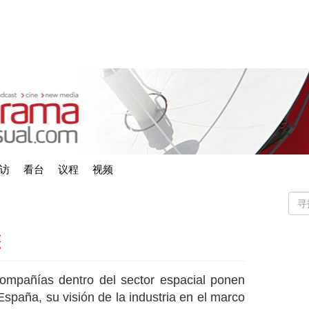
访
看台
议程
视频
擎
 compañías dentro del sector espacial ponen
spaña, su visión de la industria en el marco