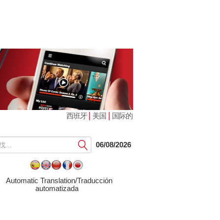
|
|
西班牙
美国
国际的
提
06/08/2026
交
Automatic Translation/Traducción
automatizada