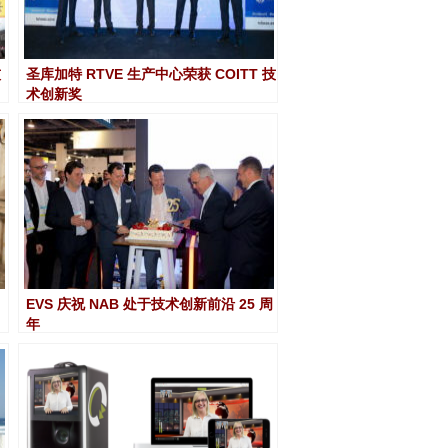
技
圣库加特 RTVE 生产中心荣获 COITT 技
术创新奖
EVS 庆祝 NAB 处于技术创新前沿 25 周
年