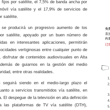
os fijos por satélite, el 7,5% de banda ancha por
 móvil vía satélite y el 17,9% de servicios de
r satélite.
 se producirá un progresivo aumento de los
免
直
por satélite, apoyado por un buen número de
向
das en interesantes aplicaciones, permitirán
订
locidades vertiginosas entre cualquier punto de
,
disfrutar de contenidos audiovisuales en Alta
demás de guiarnos en la gestión del medio
ridad, entre otras realidades.
n seguirá siendo en el medio-largo plazo el
nto a servicios transmitidos vía satélite, en
El despegue de la televisión en alta definición
a las plataformas de TV vía satélite (DTH),