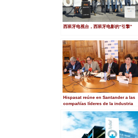
西班牙电视台，西班牙电影的“引擎”
Hispasat reúne en Santander a las
compañías líderes de la industria
aeroespacial y tecnológica