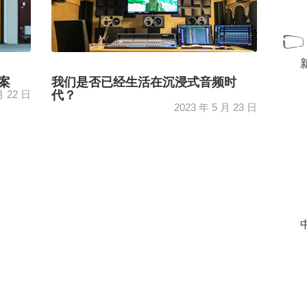
案
我们是否已经生活在沉浸式音频时
月 22 日
代？
2023 年 5 月 23 日
的负责人
在本论坛中，声音后期制作公司 El Camaleón
在本论坛中
Sonido 的负责人 Albert Manera 分析了电影院
中的沉浸式音频现象，...
[+]
中