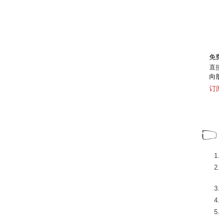
免
直
向
订