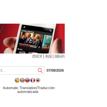
|
|
西班牙
美国
国际的
提
07/08/2026
交
Automatic Translation/Traducción
automatizada