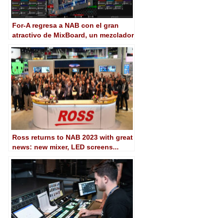
For-A regresa a NAB con el gran
atractivo de MixBoard, un mezclador
sostenido en software
Ross returns to NAB 2023 with great
news: new mixer, LED screens...