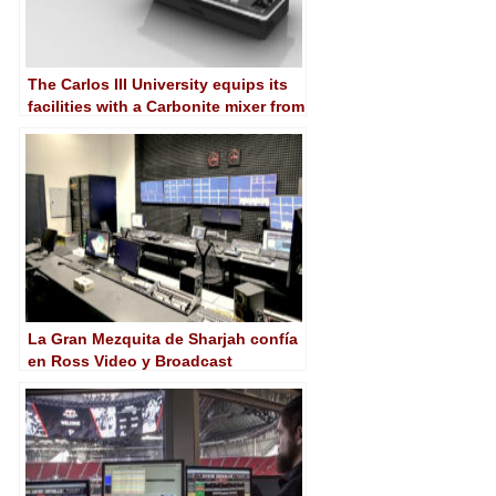
The Carlos III University equips its
facilities with a Carbonite mixer from
Ross Video
La Gran Mezquita de Sharjah confía
en Ross Video y Broadcast
Solutions ME para su equipamiento
de AV