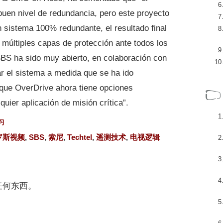
buen nivel de redundancia, pero este proyecto
un sistema 100% redundante, el resultado final
 múltiples capas de protección ante todos los
 SBS ha sido muy abierto, en colaboración con
ar el sistema a medida que se ha ido
 que OverDrive ahora tiene opciones
ier aplicación de misión crítica”.
习
罗斯视频
,
SBS
,
索尼
,
Techtel
,
遥测技术
,
电视逻辑
任何东西。