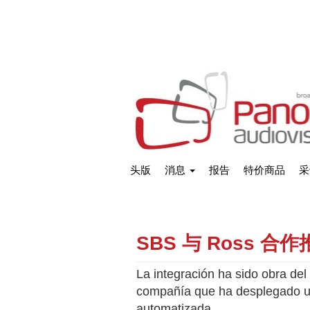
头版
消息
报告
特价商品
采
SBS 与 Ross 
La integración ha sido obra del 
compañía que ha desplegado un
automatizada.