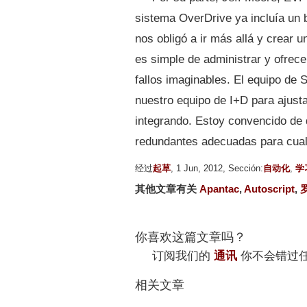
sistema OverDrive ya incluía un 
nos obligó a ir más allá y crear 
es simple de administrar y ofrece
fallos imaginables. El equipo de
nuestro equipo de I+D para ajust
integrando. Estoy convencido de
redundantes adecuadas para cualqu
经过
起草
, 1 Jun, 2012, Sección:
自动化
,
学
其他文章有关
Apantac
,
Autoscript
,
你喜欢这篇文章吗？
订阅我们的
通讯
你不会错过
相关文章