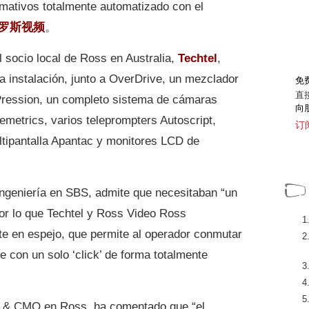
mativos totalmente automatizado con el
罗斯视频
。
l socio local de Ross en Australia,
Techtel
,
 instalación, junto a OverDrive, un mezclador
免
直
XPression, un completo sistema de cámaras
向
emetrics, varios teleprompters Autoscript,
订
tipantalla Apantac y monitores LCD de
 ingeniería en SBS, admite que necesitaban “un
or lo que Techtel y Ross Video Ross
e en espejo, que permite al operador conmutar
e con un solo ‘click’ de forma totalmente
P & CMO en Ross, ha comentado que “el