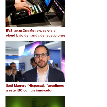
EVS lanza XtraMotion, servicio
cloud bajo demanda de repeticiones
basado en IA
Saúl Marrero (Hispasat): “acudimos
a este IBC con un innovador
servicio de vídeo bajo demanda vía
satélite Push VoD para entornos
marítimos”