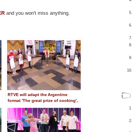
ER
and you won't miss anything.
RTVE will adapt the Argentine
format 'The great prize of cooking',
the first cooking talent show in real
time