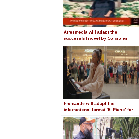
Atresmedia will adapt the
successful novel by Sonsoles
Ónega 'The Maid's Daughters'
Fremantle will adapt the
international format 'El Piano' for
LaSexta