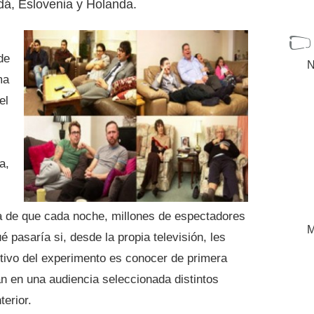
dá, Eslovenia y Holanda.
de
N
ma
el
a,
a de que cada noche, millones de espectadores
M
é pasaría si, desde la propia televisión, les
etivo del experimento es conocer de primera
 en una audiencia seleccionada distintos
erior.