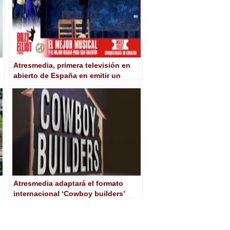
o
Atresmedia, primera televisión en
abierto de España en emitir un
formato de ‘Addressable TV’
Atresmedia adaptará el formato
internacional ‘Cowboy builders’