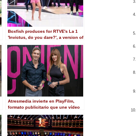
Boxfish produces for RTVE's La 1
'Invictus, do you dare?', a version of
the British format 'A League of Their
Own'
Atresmedia invierte en PlayFilm,
formato publicitario que une vídeo
interactivo e IA