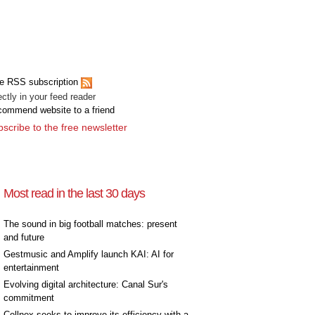
e RSS subscription
ectly in your feed reader
ommend website to a friend
scribe to the free newsletter
Most read in the last 30 days
The sound in big football matches: present
and future
Gestmusic and Amplify launch KAI: AI for
entertainment
Evolving digital architecture: Canal Sur's
commitment
Cellnex seeks to improve its efficiency with a