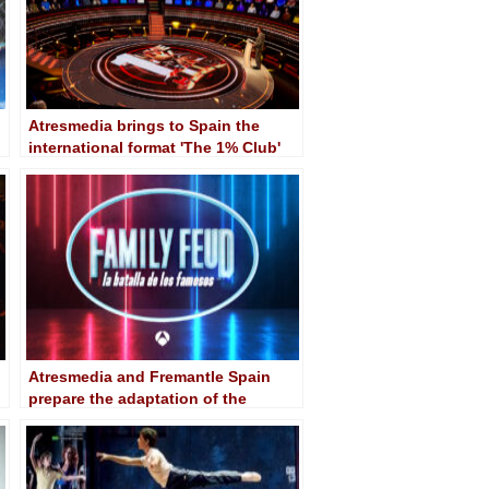
Atresmedia brings to Spain the
international format 'The 1% Club'
licensed by BBC Studios
Atresmedia and Fremantle Spain
prepare the adaptation of the
'Celebrity Family Feud' format