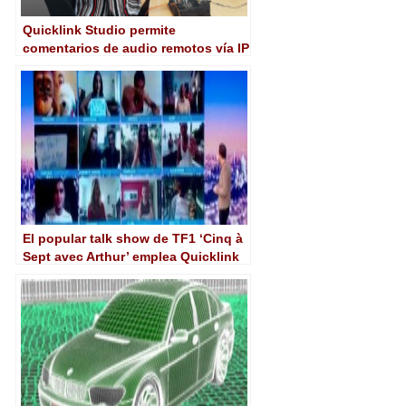
Quicklink Studio permite
comentarios de audio remotos vía IP
en un prestigioso campeonato de
fútbol paneuropeo
El popular talk show de TF1 ‘Cinq à
Sept avec Arthur’ emplea Quicklink
TX para incluir contribuciones vía
Skype