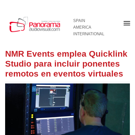
SPAIN
Fron
AMERICA
pag
INTERNATIONAL
NMR Events emplea Quicklink
Studio para incluir ponentes
remotos en eventos virtuales