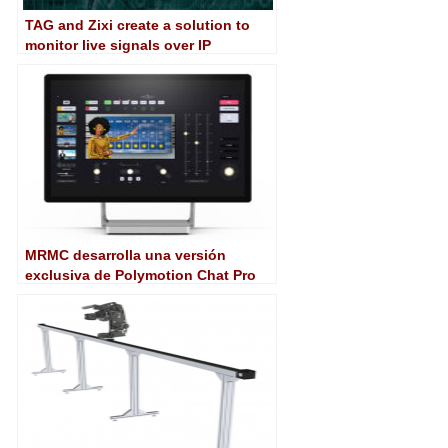
TAG and Zixi create a solution to
monitor live signals over IP
networks
MRMC desarrolla una versión
exclusiva de Polymotion Chat Pro
para las PTZ de Panasonic