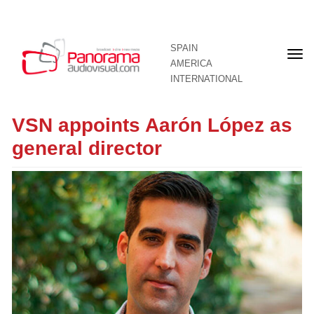
SPAIN
Fron
AMERICA
pag
INTERNATIONAL
VSN appoints Aarón López as
general director