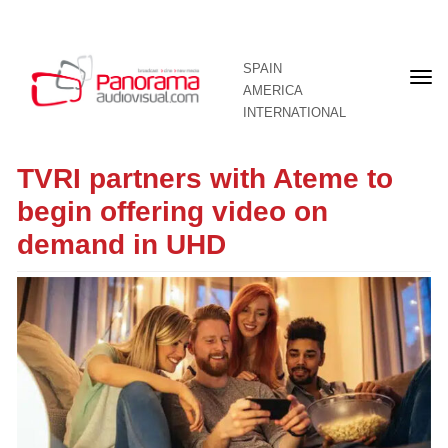
SPAIN
Fron
AMERICA
pag
INTERNATIONAL
TVRI partners with Ateme to
begin offering video on
demand in UHD