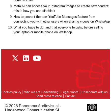
notes in color
Meta AI can access your Instagram images to create new content:
this is how you can disable it
How to prevent the new YouTube Messages feature from
connecting you with other users when sharing videos on WhatsApp
What you have to do, and that everyone forgets, before selling
your laptop or mobile phone on Wallapop
|
|
|
|
|
Cookies policy
Who we are
Advertising
Legal Notice
Collaborate with us
|
Send press release
Contact
© 2026 Panorama Audiovisual -
Underwood Communication SL