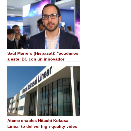
calidad a millones de espectadores
Saúl Marrero (Hispasat): “acudimos
a este IBC con un innovador
servicio de vídeo bajo demanda vía
satélite Push VoD para entornos
marítimos”
Ateme enables Hitachi Kokusai
Linear to deliver high-quality video