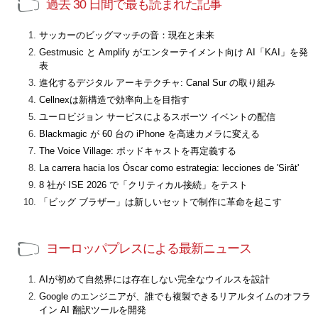
過去 30 日間で最も読まれた記事
サッカーのビッグマッチの音：現在と未来
Gestmusic と Amplify がエンターテイメント向け AI「KAI」を発
表
進化するデジタル アーキテクチャ: Canal Sur の取り組み
Cellnexは新構造で効率向上を目指す
ユーロビジョン サービスによるスポーツ イベントの配信
Blackmagic が 60 台の iPhone を高速カメラに変える
The Voice Village: ポッドキャストを再定義する
La carrera hacia los Óscar como estrategia: lecciones de 'Sirât'
8 社が ISE 2026 で「クリティカル接続」をテスト
「ビッグ ブラザー」は新しいセットで制作に革命を起こす
ヨーロッパプレスによる最新ニュース
AIが初めて自然界には存在しない完全なウイルスを設計
Google のエンジニアが、誰でも複製できるリアルタイムのオフラ
イン AI 翻訳ツールを開発