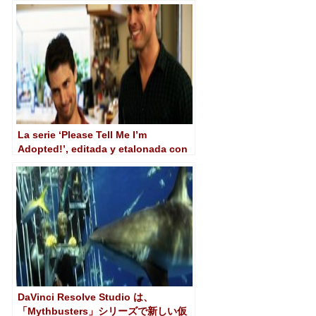
ーディングを処理しました
La serie ‘Please Tell Me I’m
Adopted!’, editada y etalonada con
DaVinci Resolve Studio
DaVinci Resolve Studio は、
「Mythbusters」シリーズで新しい仮