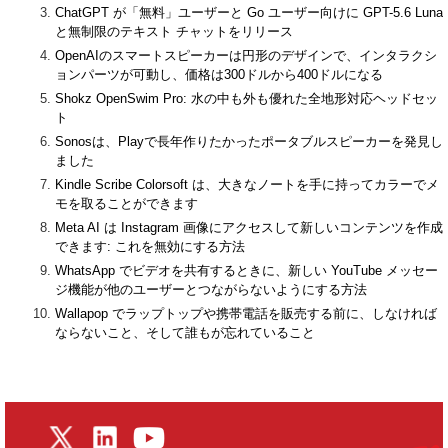
ChatGPT が「無料」ユーザーと Go ユーザー向けに GPT-5.6 Luna
と無制限のテキスト チャットをリリース
OpenAIのスマートスピーカーは円形のデザインで、インタラクシ
ョンパーツが可動し、価格は300ドルから400ドルになる
Shokz OpenSwim Pro: 水の中も外も優れた全地形対応ヘッドセッ
ト
Sonosは、Playで長年作りたかったポータブルスピーカーを発見し
ました
Kindle Scribe Colorsoft は、大きなノートを手に持ってカラーでメ
モを取ることができます
Meta AI は Instagram 画像にアクセスして新しいコンテンツを作成
できます: これを無効にする方法
WhatsApp でビデオを共有するときに、新しい YouTube メッセー
ジ機能が他のユーザーとつながらないようにする方法
Wallapop でラップトップや携帯電話を販売する前に、しなければ
ならないこと、そして誰もが忘れていること