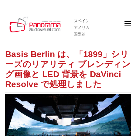
スペイン
フ
アメリカ
ロ
ン
国際的
ト
ペ
ー
Basis Berlin は、「1899」シリ
ジ
ーズのリアリティ ブレンディン
グ画像と LED 背景を DaVinci
Resolve で処理しました