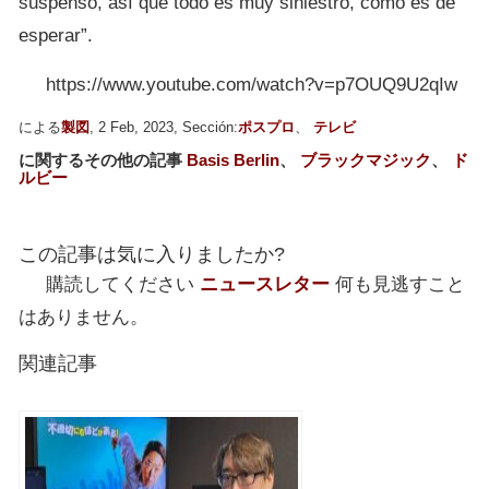
suspenso, así que todo es muy siniestro, como es de
esperar”.
https://www.youtube.com/watch?v=p7OUQ9U2qIw
による
製図
, 2 Feb, 2023, Sección:
ポスプロ
、
テレビ
に関するその他の記事
Basis Berlin
、
ブラックマジック
、
ド
ルビー
この記事は気に入りましたか?
購読してください
ニュースレター
何も見逃すこと
はありません。
関連記事