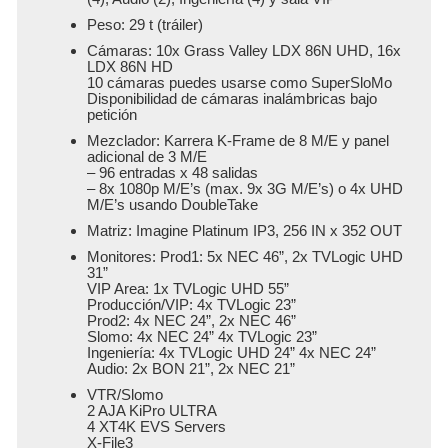
Peso: 29 t (tráiler)
Cámaras: 10x Grass Valley LDX 86N UHD, 16x
LDX 86N HD
10 cámaras puedes usarse como SuperSloMo
Disponibilidad de cámaras inalámbricas bajo
petición
Mezclador: Karrera K-Frame de 8 M/E y panel
adicional de 3 M/E
– 96 entradas x 48 salidas
– 8x 1080p M/E’s (max. 9x 3G M/E’s) o 4x UHD
M/E’s usando DoubleTake
Matriz: Imagine Platinum IP3, 256 IN x 352 OUT
Monitores: Prod1: 5x NEC 46”, 2x TVLogic UHD
31”
VIP Area: 1x TVLogic UHD 55”
Producción/VIP: 4x TVLogic 23”
Prod2: 4x NEC 24”, 2x NEC 46”
Slomo: 4x NEC 24” 4x TVLogic 23”
Ingeniería: 4x TVLogic UHD 24” 4x NEC 24”
Audio: 2x BON 21”, 2x NEC 21”
VTR/Slomo
2 AJA KiPro ULTRA
4 XT4K EVS Servers
X-File3