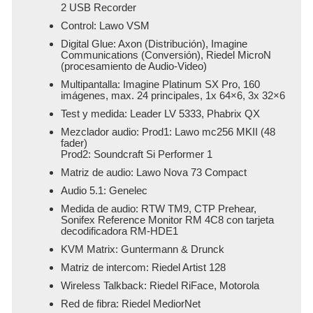
2 USB Recorder
Control: Lawo VSM
Digital Glue: Axon (Distribución), Imagine
Communications (Conversión), Riedel MicroN
(procesamiento de Audio-Video)
Multipantalla: Imagine Platinum SX Pro, 160
imágenes, max. 24 principales, 1x 64×6, 3x 32×6
Test y medida: Leader LV 5333, Phabrix QX
Mezclador audio: Prod1: Lawo mc256 MKII (48
fader)
Prod2: Soundcraft Si Performer 1
Matriz de audio: Lawo Nova 73 Compact
Audio 5.1: Genelec
Medida de audio: RTW TM9, CTP Prehear,
Sonifex Reference Monitor RM 4C8 con tarjeta
decodificadora RM-HDE1
KVM Matrix: Guntermann & Drunck
Matriz de intercom: Riedel Artist 128
Wireless Talkback: Riedel RiFace, Motorola
Red de fibra: Riedel MediorNet